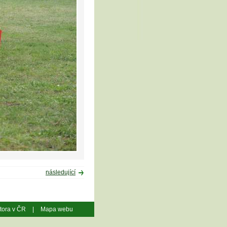
následující
átora v ČR
|
Mapa webu