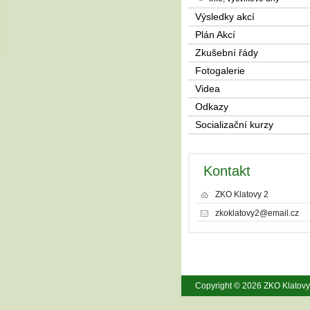
Výsledky akcí
Plán Akcí
Zkušební řády
Fotogalerie
Videa
Odkazy
Socializační kurzy
Kontakt
ZKO Klatovy 2
zkoklatovy2@email.cz
Copyright © 2026 ZKO Klatov