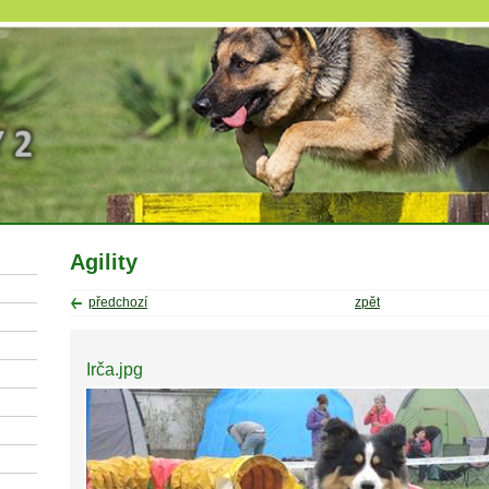
Agility
předchozí
zpět
Irča.jpg