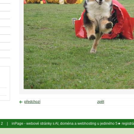
předchozí
zpět
y 2
|
inPage -
webové stránky
s AI,
doména
a
webhosting
u jediného 5★ registr