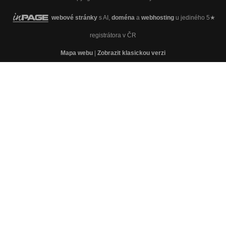
webové stránky
s AI,
doména
a
webhosting
u jediného 5★
registrátora v ČR
Mapa webu
|
Zobrazit klasickou verzi