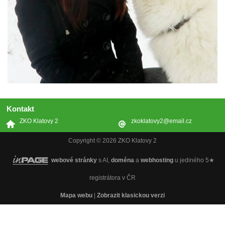
Kontakt
ZKO Klatovy 2
zkoklatovy2@email.cz
Copyright © 2026 ZKO Klatovy 2
webové stránky
s AI,
doména
a
webhosting
u jediného 5★
registrátora v ČR
Mapa webu
|
Zobrazit klasickou verzi