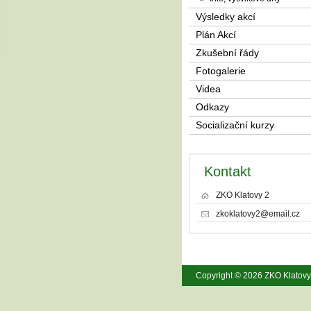
Výsledky akcí
Plán Akcí
Zkušební řády
Fotogalerie
Videa
Odkazy
Socializační kurzy
Kontakt
ZKO Klatovy 2
zkoklatovy2@email.cz
Copyright © 2026 ZKO Klatov