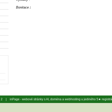
Bonitace
:
y 2
|
inPage -
webové stránky
s AI,
doména
a
webhosting
u jediného 5★ registr