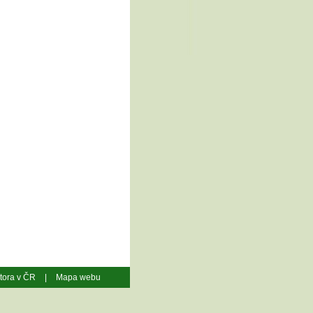
átora v ČR
|
Mapa webu