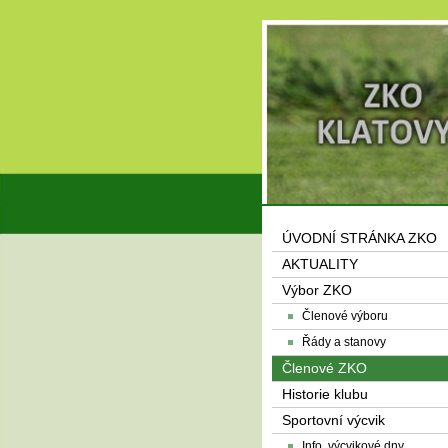
ÚVODNÍ STRÁNKA ZKO
AKTUALITY
Výbor ZKO
Členové výboru
Řády a stanovy
Členové ZKO
Historie klubu
Sportovní výcvik
Info, výcvikové dny