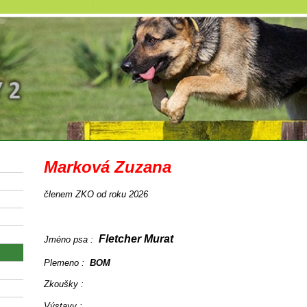
Marková Zuzana
členem ZKO od roku 2026
Fletcher Murat
Jméno psa :
Plemeno :
BOM
Zkoušky :
Výstavy :